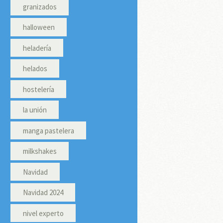
granizados
halloween
heladería
helados
hostelería
la unión
manga pastelera
milkshakes
Navidad
Navidad 2024
nivel experto