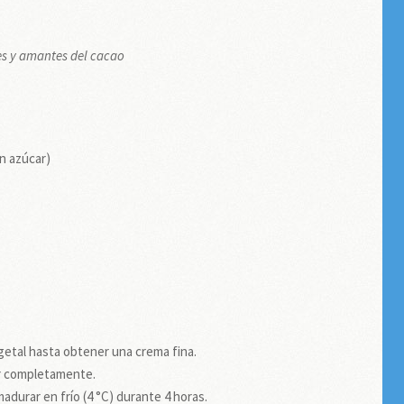
ies y amantes del cacao
in azúcar)
getal hasta obtener una crema fina.
rar completamente.
madurar en frío (4 °C) durante 4 horas.