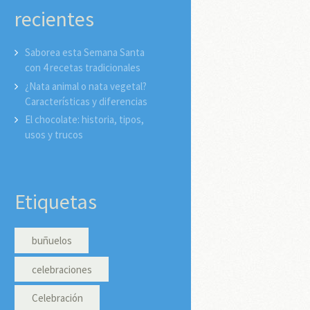
recientes
Saborea esta Semana Santa
con 4 recetas tradicionales
¿Nata animal o nata vegetal?
Características y diferencias
El chocolate: historia, tipos,
usos y trucos
Etiquetas
buñuelos
celebraciones
Celebración