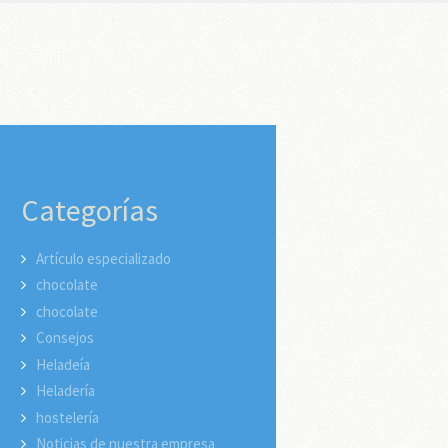
Categorías
Artículo especializado
chocolate
chocolate
Consejos
Heladeía
Heladería
hostelería
Noticias de nuestra empresa