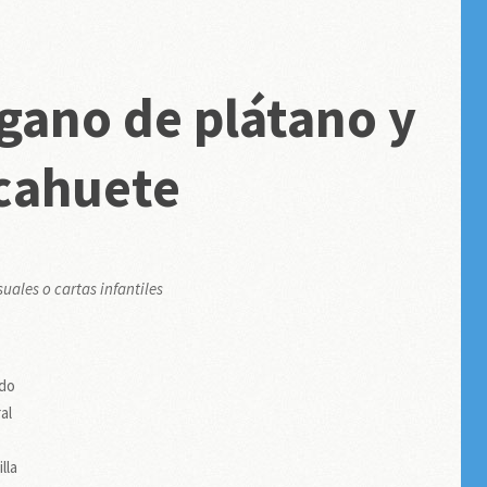
gano de plátano y
cahuete
uales o cartas infantiles
ado
al
lla