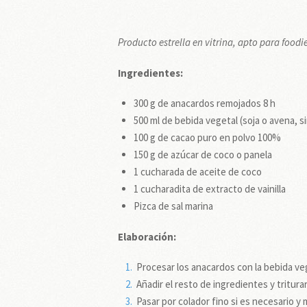
Producto estrella en vitrina, apto para food
Ingredientes:
300 g de anacardos remojados 8 h
500 ml de bebida vegetal (soja o avena, s
100 g de cacao puro en polvo 100%
150 g de azúcar de coco o panela
1 cucharada de aceite de coco
1 cucharadita de extracto de vainilla
Pizca de sal marina
Elaboración:
Procesar los anacardos con la bebida ve
Añadir el resto de ingredientes y tritu
Pasar por colador fino si es necesario y 