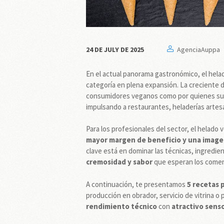
24 DE JULY DE 2025
AgenciaAuppa
En el actual panorama gastronómico, el hela
categoría en plena expansión. La creciente
consumidores veganos como por quienes sufre
impulsando a restaurantes, heladerías artesan
Para los profesionales del sector, el helad
mayor margen de beneficio y una imagen
clave está en dominar las técnicas, ingredie
cremosidad y sabor
que esperan los comensa
A continuación, te presentamos
5 recetas 
producción en obrador, servicio de vitrina o
rendimiento técnico
con
atractivo senso