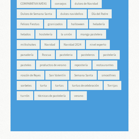
COMPARATIVA NATAS
consejos
dulces de Navidad
Dulces de Semana Santa
dulces navideños
Día del Padre
Felices Fiestas
granizados
halloween
heladería
helados
hostelería
la unión
manga pastelera
milkshakes
Navidad
Navidad 2024
nivel experto
panadería
Pascua
pasteleria
pasteleros
pastelería
pasteles
productos de verano
repostería
restaurantes
roscón de Reyes
San Valentín
Semana Santa
smoothies
sorbetes
tarta
tartas
tartas de celebración
Torrijas
turrón
técnicas de pastelería
verano