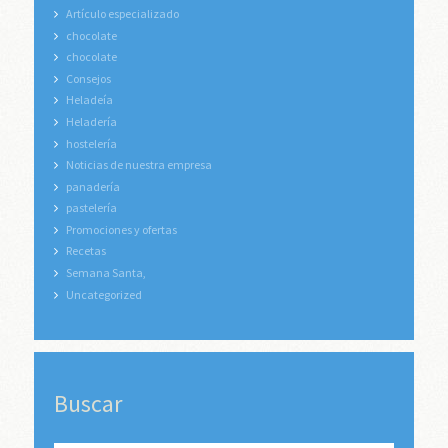
Artículo especializado
chocolate
chocolate
Consejos
Heladeía
Heladería
hostelería
Noticias de nuestra empresa
panadería
pastelería
Promociones y ofertas
Recetas
Semana Santa,
Uncategorized
Buscar