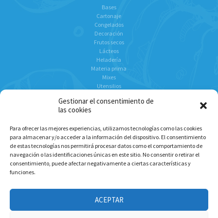
Bases
Cartonaje
Congelados
Decoración
Frutos secos
Lácteos
Heladería
Materia prima
Mixes
Utensilios
Chocolates
Gestionar el consentimiento de
las cookies
Para ofrecer las mejores experiencias, utilizamos tecnologías como las cookies
Social
para almacenar y/o acceder a la información del dispositivo. El consentimiento
de estas tecnologías nos permitirá procesar datos como el comportamiento de
Instagram
navegación o las identificaciones únicas en este sitio. No consentir o retirar el
Facebook
consentimiento, puede afectar negativamente a ciertas características y
Linkedin
funciones.
ACEPTAR