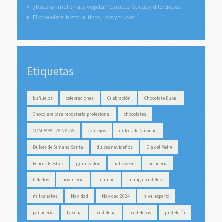
¿Nata animal o nata vegetal? Características y diferencias
El chocolate: historia, tipos, usos y trucos
Etiquetas
buñuelos
celebraciones
Celebración
Chocolate Dubái
Chocolate para repostería profesional
chocolates
COMPARATIVA NATAS
consejos
dulces de Navidad
Dulces de Semana Santa
dulces navideños
Día del Padre
Felices Fiestas
granizados
halloween
heladería
helados
hostelería
la unión
manga pastelera
milkshakes
Navidad
Navidad 2024
nivel experto
panadería
Pascua
pasteleria
pasteleros
pastelería