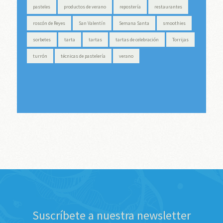
pasteles
productos de verano
repostería
restaurantes
roscón de Reyes
San Valentín
Semana Santa
smoothies
sorbetes
tarta
tartas
tartas de celebración
Torrijas
turrón
técnicas de pastelería
verano
Suscríbete a nuestra newsletter