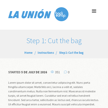
Step 1: Cut the bag
Home
Instructions
Step 1: Cut the bag
351
0
5 DE JULY DE 2016
STARTED
Lorem ipsum dolor sit amet, consectetur adipiscing elit. Nunc porta
fringilla ullamcorper. Morbi felis orci, lacinia a velit et, sodales
condimentum metus. Nulla non fermentum nisl. Maecenas id molestie
turpis, sit amet feugiat lorem. Curabitur sed erat vel tellus hendrerit
tincidunt. Sed arcu tortor, sollicitudin ac lectus sed, rhoncus iaculis lectus.
Ut efficitur feugiat enim a euismod. Mauris suscipit vehicula imperdiet.