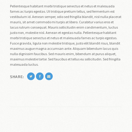
Pellentesque habitant morbi tristique senectus et netus et malesuada
fames ac turpis egestas. Ut tristique pretium tellus, sed fermentum est
vestibulum id. Aenean semper, odio sed fringilla blandit, nisl nulla placerat
mauris, sit amet commodo mi turpis at libero. Curabitur varius eros et
lacus rutrum consequat. Mauris sollicitudin enim condimentum, luctus
justo non, molestie nisl. Aenean et egestas nulla. Pellentesque habitant
morbi tristique senectus et netus et malesuada fames ac turpis egestas.
Fusce gravida, ligula non molestie tristique, justo elit blandit risus, blandit
maximus augue magna accumsan ante. Aliquam bibendum lacus quis
nulla dignissim faucibus. Sed mauris enim, bibendum at purus aliquet,
maximus molestie tortor. Sed faucibus et tellus eu sollicitudin. Sed fringilla
malesuada luctus.
SHARE: