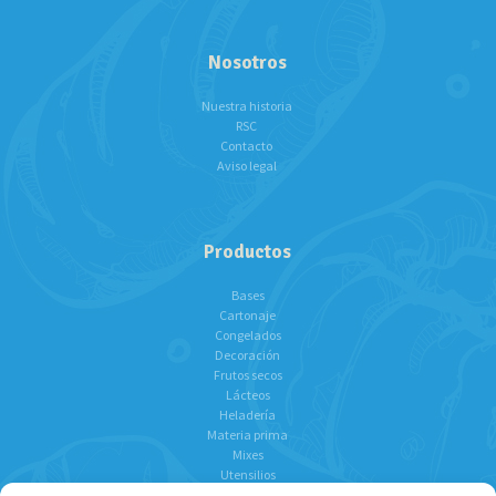
Nosotros
Nuestra historia
RSC
Contacto
Aviso legal
Productos
Bases
Cartonaje
Congelados
Decoración
Frutos secos
Lácteos
Heladería
Materia prima
Mixes
Utensilios
Chocolates