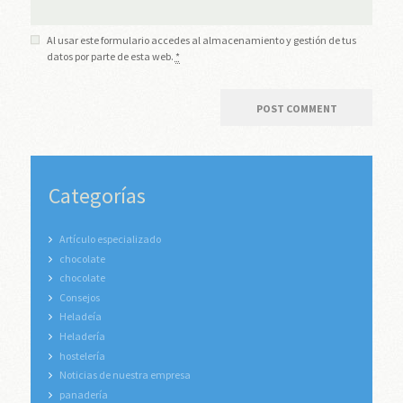
Al usar este formulario accedes al almacenamiento y gestión de tus
datos por parte de esta web.
*
Categorías
Artículo especializado
chocolate
chocolate
Consejos
Heladeía
Heladería
hostelería
Noticias de nuestra empresa
panadería