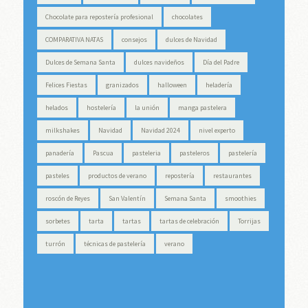
Chocolate para repostería profesional
chocolates
COMPARATIVA NATAS
consejos
dulces de Navidad
Dulces de Semana Santa
dulces navideños
Día del Padre
Felices Fiestas
granizados
halloween
heladería
helados
hostelería
la unión
manga pastelera
milkshakes
Navidad
Navidad 2024
nivel experto
panadería
Pascua
pasteleria
pasteleros
pastelería
pasteles
productos de verano
repostería
restaurantes
roscón de Reyes
San Valentín
Semana Santa
smoothies
sorbetes
tarta
tartas
tartas de celebración
Torrijas
turrón
técnicas de pastelería
verano