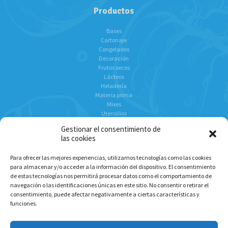
Productos
Bases
Cartonaje
Congelados
Decoración
Frutos secos
Lácteos
Heladería
Materia prima
Mixes
Utensilios
Chocolates
Gestionar el consentimiento de
las cookies
Para ofrecer las mejores experiencias, utilizamos tecnologías como las cookies
Social
para almacenar y/o acceder a la información del dispositivo. El consentimiento
de estas tecnologías nos permitirá procesar datos como el comportamiento de
Instagram
navegación o las identificaciones únicas en este sitio. No consentir o retirar el
Facebook
consentimiento, puede afectar negativamente a ciertas características y
Linkedin
funciones.