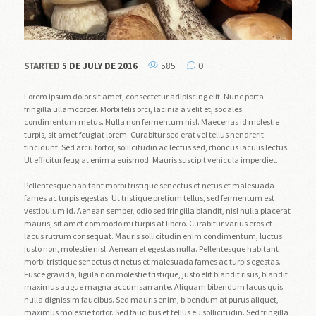
585
0
5 DE JULY DE 2016
STARTED
Lorem ipsum dolor sit amet, consectetur adipiscing elit. Nunc porta
fringilla ullamcorper. Morbi felis orci, lacinia a velit et, sodales
condimentum metus. Nulla non fermentum nisl. Maecenas id molestie
turpis, sit amet feugiat lorem. Curabitur sed erat vel tellus hendrerit
tincidunt. Sed arcu tortor, sollicitudin ac lectus sed, rhoncus iaculis lectus.
Ut efficitur feugiat enim a euismod. Mauris suscipit vehicula imperdiet.
Pellentesque habitant morbi tristique senectus et netus et malesuada
fames ac turpis egestas. Ut tristique pretium tellus, sed fermentum est
vestibulum id. Aenean semper, odio sed fringilla blandit, nisl nulla placerat
mauris, sit amet commodo mi turpis at libero. Curabitur varius eros et
lacus rutrum consequat. Mauris sollicitudin enim condimentum, luctus
justo non, molestie nisl. Aenean et egestas nulla. Pellentesque habitant
morbi tristique senectus et netus et malesuada fames ac turpis egestas.
Fusce gravida, ligula non molestie tristique, justo elit blandit risus, blandit
maximus augue magna accumsan ante. Aliquam bibendum lacus quis
nulla dignissim faucibus. Sed mauris enim, bibendum at purus aliquet,
maximus molestie tortor. Sed faucibus et tellus eu sollicitudin. Sed fringilla