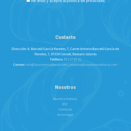
He leído y acepto la política de privacidad.
Contacto
Dirección: A. Barceló García Paredes, 7, Carrer Antonio Barceló García de
Paredes, 7, 07330 Consell, Balearic Islands
Teléfono:
971 27 87 03
Correos:
info@launionmallorca.com
,
pedidos@launionmallorca.com
Nosotros
Nuestra historia
RSC
Contacto
Aviso legal