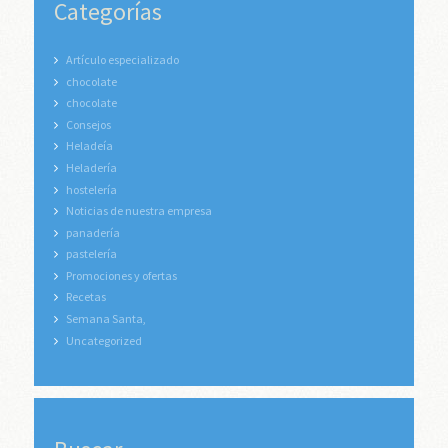
Categorías
Artículo especializado
chocolate
chocolate
Consejos
Heladeía
Heladería
hostelería
Noticias de nuestra empresa
panadería
pastelería
Promociones y ofertas
Recetas
Semana Santa,
Uncategorized