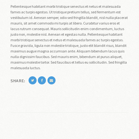
Pellentesque habitant morbi tristique senectus et netus et malesuada
fames ac turpis egestas. Ut tristique pretium tellus, sed fermentum est
vestibulum id. Aenean semper, odio sed fringilla blandit, nisl nulla placerat
mauris, sit amet commodo mi turpis at libero. Curabitur varius eros et
lacus rutrum consequat. Mauris sollicitudin enim condimentum, luctus
justo non, molestie nisl. Aenean et egestas nulla. Pellentesque habitant
morbi tristique senectus et netus et malesuada fames ac turpis egestas.
Fusce gravida, ligula non molestie tristique, justo elit blandit risus, blandit
maximus augue magna accumsan ante. Aliquam bibendum lacus quis
nulla dignissim faucibus. Sed mauris enim, bibendum at purus aliquet,
maximus molestie tortor. Sed faucibus et tellus eu sollicitudin. Sed fringilla
malesuada luctus.
SHARE: