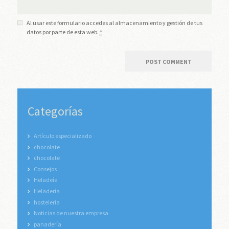
Al usar este formulario accedes al almacenamiento y gestión de tus
datos por parte de esta web.
*
Categorías
Artículo especializado
chocolate
chocolate
Consejos
Heladeía
Heladería
hostelería
Noticias de nuestra empresa
panadería