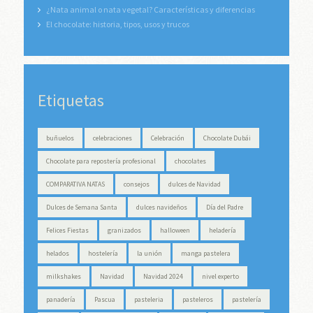
¿Nata animal o nata vegetal? Características y diferencias
El chocolate: historia, tipos, usos y trucos
Etiquetas
buñuelos
celebraciones
Celebración
Chocolate Dubái
Chocolate para repostería profesional
chocolates
COMPARATIVA NATAS
consejos
dulces de Navidad
Dulces de Semana Santa
dulces navideños
Día del Padre
Felices Fiestas
granizados
halloween
heladería
helados
hostelería
la unión
manga pastelera
milkshakes
Navidad
Navidad 2024
nivel experto
panadería
Pascua
pasteleria
pasteleros
pastelería