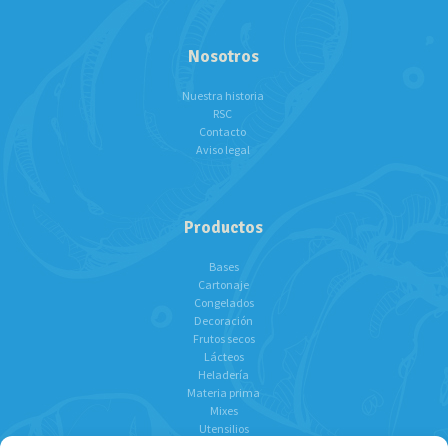
Nosotros
Nuestra historia
RSC
Contacto
Aviso legal
Productos
Bases
Cartonaje
Congelados
Decoración
Frutos secos
Lácteos
Heladería
Materia prima
Mixes
Utensilios
Chocolates