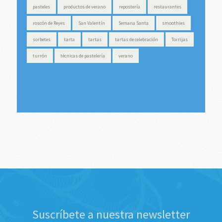
pasteles
productos de verano
repostería
restaurantes
roscón de Reyes
San Valentín
Semana Santa
smoothies
sorbetes
tarta
tartas
tartas de celebración
Torrijas
turrón
técnicas de pastelería
verano
Suscríbete a nuestra newsletter