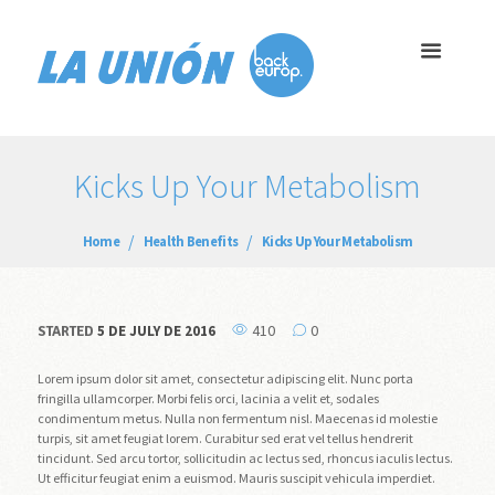
Kicks Up Your Metabolism
Home
Health Benefits
Kicks Up Your Metabolism
410
0
5 DE JULY DE 2016
STARTED
Lorem ipsum dolor sit amet, consectetur adipiscing elit. Nunc porta
fringilla ullamcorper. Morbi felis orci, lacinia a velit et, sodales
condimentum metus. Nulla non fermentum nisl. Maecenas id molestie
turpis, sit amet feugiat lorem. Curabitur sed erat vel tellus hendrerit
tincidunt. Sed arcu tortor, sollicitudin ac lectus sed, rhoncus iaculis lectus.
Ut efficitur feugiat enim a euismod. Mauris suscipit vehicula imperdiet.