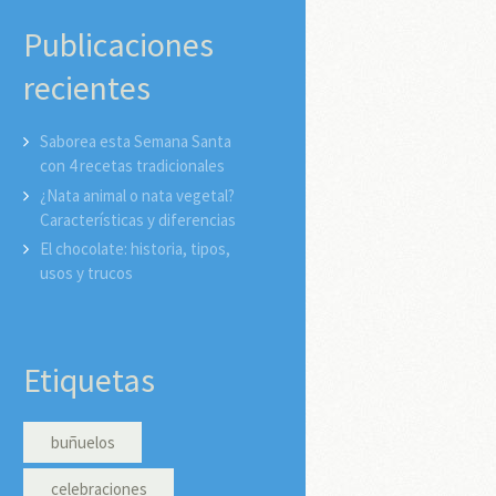
Publicaciones
recientes
Saborea esta Semana Santa
con 4 recetas tradicionales
¿Nata animal o nata vegetal?
Características y diferencias
El chocolate: historia, tipos,
usos y trucos
Etiquetas
buñuelos
celebraciones