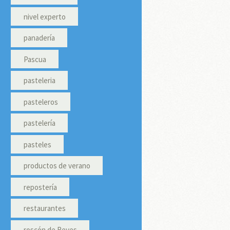
nivel experto
panadería
Pascua
pasteleria
pasteleros
pastelería
pasteles
productos de verano
repostería
restaurantes
roscón de Reyes