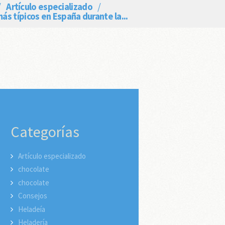
Artículo especializado
más típicos en España durante la...
Categorías
Artículo especializado
chocolate
chocolate
Consejos
Heladeía
Heladería