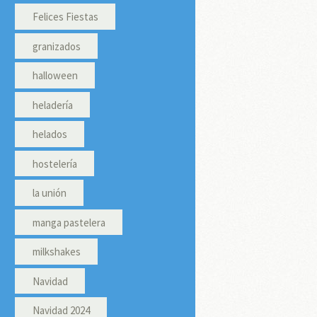
Felices Fiestas
granizados
halloween
heladería
helados
hostelería
la unión
manga pastelera
milkshakes
Navidad
Navidad 2024